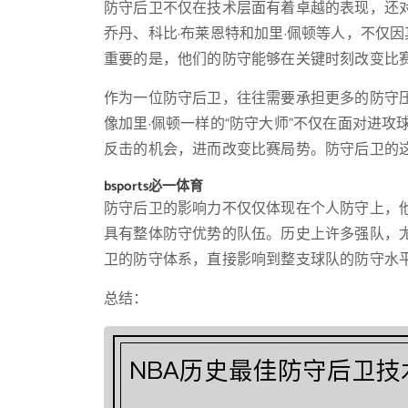
防守后卫不仅在技术层面有着卓越的表现，还
乔丹、科比·布莱恩特和加里·佩顿等人，不仅
重要的是，他们的防守能够在关键时刻改变比
作为一位防守后卫，往往需要承担更多的防守
像加里·佩顿一样的“防守大师”不仅在面对进
反击的机会，进而改变比赛局势。防守后卫的
bsports必一体育
防守后卫的影响力不仅仅体现在个人防守上，
具有整体防守优势的队伍。历史上许多强队，
卫的防守体系，直接影响到整支球队的防守水
总结：