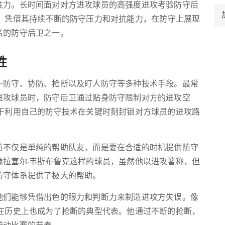
注力。长时间面对对方进攻球员的高强度进攻考验防守后
员，凭借其持续不断的防守压力和对抗能力，在防守上展现
名的防守后卫之一。
性
一防守、协防、抢断以及盯人防守等多种技术手段。最常
进攻球员时，防守后卫通过贴身防守限制对方的进攻空
善于利用自己的防守技术在关键时刻封锁对方球员的进攻路
防不仅是单纯的帮助队友，而是要在合适的时机提供防守
像拉塞尔·韦斯布鲁克这样的球员，虽然他以进攻著称，但
防守体系提供了极大的帮助。
他们能够凭借出色的眼力和判断力来制造进攻方失误。像
，在历史上也成为了抢断的典型代表。他通过不断的抢断，