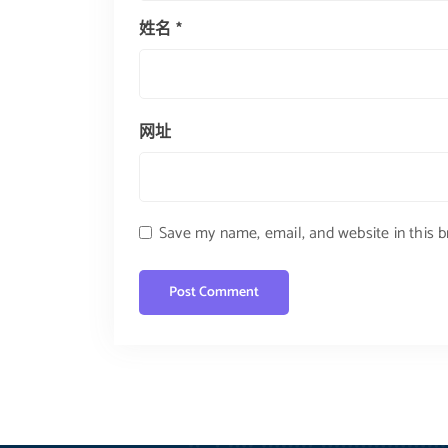
姓名
*
网址
Save my name, email, and website in this 