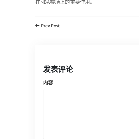
在NBA赛场上的重要作用。
Prev Post
发表评论
内容