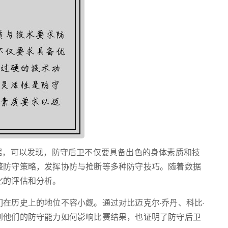
据，可以发现，防守后卫不仅要具备出色的身体素质和技
整防守策略，发挥协防与抢断等多种防守技巧。随着数据
化的评估和分析。
在历史上的地位不容小觑。通过对比迈克尔·乔丹、科比·
到他们的防守能力如何影响比赛结果，也证明了防守后卫