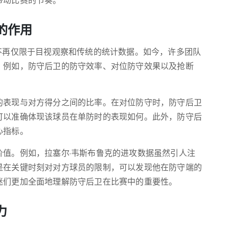
带动比赛的节奏。
的作用
不再仅限于目视观察和传统的统计数据。如今，许多团队
。例如，防守后卫的防守效率、对位防守效果以及抢断
。
的表现与对方得分之间的比率。在对位防守时，防守后卫
可以准确体现该球员在单防时的表现如何。此外，防守后
心指标。
价值。例如，拉塞尔·韦斯布鲁克的进攻数据虽然引人注
是在关键时刻对对方球员的限制，可以发现他在防守端的
迷们更加全面地理解防守后卫在比赛中的重要性。
力