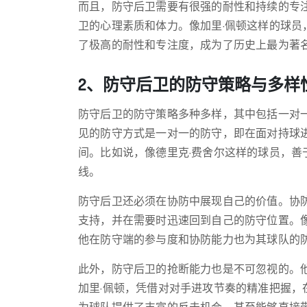
而且，防守后卫需要有很强的耐性和持续的专
卫的心理素质和体力。像加里·佩顿这样的球
了极高的耐性和专注度，成为了历史上最为著
2、防守后卫的防守策略与多样
防守后卫的防守策略多种多样，其中包括一对
见的防守方式是一对一的防守，即在面对持球
间。比如说，像德里克·费舍尔这样的球员，
线。
防守后卫还必须在协防中展现自己的价值。协
支持，并在需要时迅速回到自己的防守位置。
他在防守端的参与度和协防能力也为其球队的
此外，防守后卫的抢断能力也是不可忽视的。
加里·佩顿，凭借对对手进攻节奏的精准把握