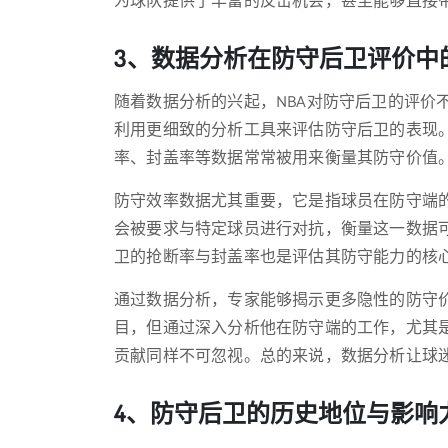
为球队提供了丰富的反击机会，甚至能够直接
3、数据分析在防守后卫评价中
随着数据分析的兴起，NBA对防守后卫的评价
利用更细致的分析工具来评估防守后卫的表现
率、封盖率等数据常常被用来衡量其防守价值
防守效率数据尤其重要，它是指球员在防守端
会被要求与特定球员进行对抗，衡量这一数据
卫的抢断率与封盖率也是评估其防守能力的核
通过数据分析，专家能够揭示更多隐性的防守
目，但通过深入分析他在防守端的工作，尤其
贡献同样不可忽视。总的来说，数据分析让球
4、防守后卫的历史地位与影响