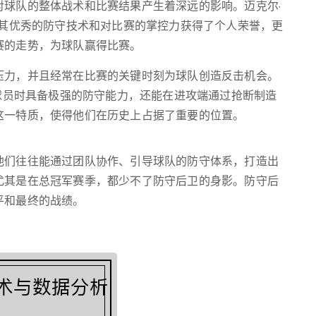
对球队的整体战术和比赛结果产生着深远的影响。迈克尔·
因其优秀的防守技术和对比赛的掌控力获得了个人荣誉，更
赛的走势，为球队赢得比赛。
压力，并且经常在比赛的关键时刻为球队创造反击机会。
攻球员时具备极强的防守能力，还能在进攻端通过抢断制造
这一特质，使得他们在历史上占据了重要的位置。
他们往往能通过团队协作、引导球队的防守体系，打造出
尤其是在总冠军赛季，都少不了防守后卫的身影。防守后
平和最终的战绩。