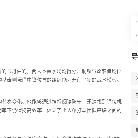
导
斯的与丹佛的。两人本赛季场均得分、助攻与效率值均位
约基奇则凭借中锋位置的组织能力开创了新的战术模板。
的节奏变化。他能够通过挡拆阅读防守，迅速找到错位机
用率下仍保持高效率，体现了个人单打与团队串联之间的