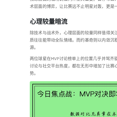
术层面的博弈，让比赛远不止明星对轰，更是
心理较量暗流
除技术与战术外，心理层面的较量同样值得关
质往往能带动全队情绪。而约基奇则以内敛沉
源。
两位球星在MVP讨论榜单上的位置几乎并驾齐
讨论与社交平台热度，都在无形中增加了比赛
势。