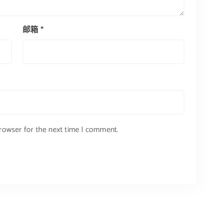
邮箱
*
browser for the next time I comment.