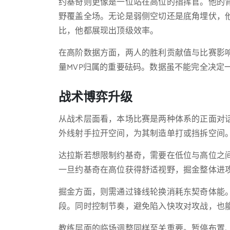
约基奇则更像是一位站在高位的指挥官。他的
野覆盖全场。无论是弱侧空切还是底角埋伏，
比，他都展现出顶级效率。
在高阶数据方面，两人的胜利贡献值与比赛影
量MVP归属的重要砝码。数据虽不能完全决定
战术博弈升级
从战术层面看，本场比赛是两种体系的正面对
外线射手拉开空间，为其制造单打或挡拆空间
达拉斯若想限制约基奇，需要在低位与高位之
一旦约基奇在高位获得舒适视野，掘金整体进
掘金方面，则需通过锋线轮换消耗东契奇体能
段。同时控制节奏，避免陷入快攻对攻战，也
教练层面的临场调整同样至关重要。暂停布置