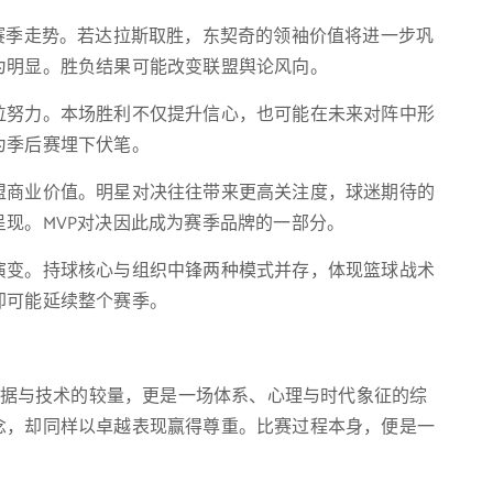
赛季走势。若达拉斯取胜，东契奇的领袖价值将进一步巩
为明显。胜负结果可能改变联盟舆论风向。
位努力。本场胜利不仅提升信心，也可能在未来对阵中形
为季后赛埋下伏笔。
盟商业价值。明星对决往往带来更高关注度，球迷期待的
现。MVP对决因此成为赛季品牌的一部分。
演变。持球核心与组织中锋两种模式并存，体现篮球战术
却可能延续整个赛季。
场数据与技术的较量，更是一场体系、心理与时代象征的综
念，却同样以卓越表现赢得尊重。比赛过程本身，便是一