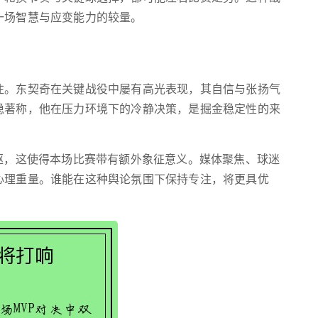
一场智慧与应变能力的较量。
注。东契奇在关键战役中屡有高光表现，其自信与张扬气
稳著称，他在压力环境下的冷静决策，是掘金稳定性的来
驱，这使得本场比赛带有额外象征意义。媒体聚焦、球迷
心理重量。谁能在这种舆论氛围下保持专注，将更具优