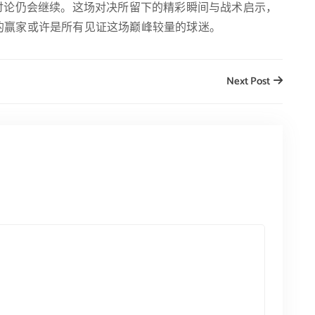
讨论仍会继续。这场对决所留下的精彩瞬间与战术启示，
的赢家或许是所有见证这场巅峰较量的球迷。
Next Post