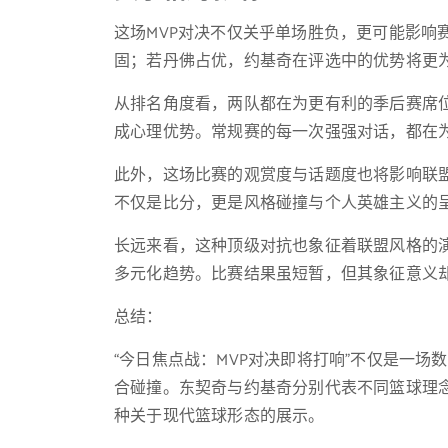
这场MVP对决不仅关乎单场胜负，更可能影响
固；若丹佛占优，约基奇在评选中的优势将更
从排名角度看，两队都在为更有利的季后赛席
成心理优势。常规赛的每一次强强对话，都在
此外，这场比赛的观赏度与话题度也将影响联
不仅是比分，更是风格碰撞与个人英雄主义的呈
长远来看，这种顶级对抗也象征着联盟风格的
多元化趋势。比赛结果虽短暂，但其象征意义
总结：
“今日焦点战：MVP对决即将打响”不仅是一
合碰撞。东契奇与约基奇分别代表不同篮球理
种关于现代篮球形态的展示。